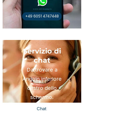
+49 6051 4747448
Servizio di
chat
Da trovare a
Angolo inferiore
destro dello
schermo.
Chat